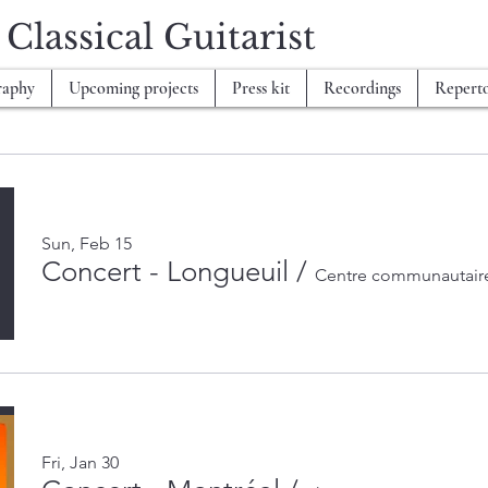
assical Guitarist
raphy
Upcoming projects
Press kit
Recordings
Reperto
Sun, Feb 15
Concert - Longueuil
/
Centre communautaire 
Fri, Jan 30